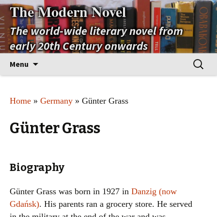
The Modern Novel
The world-wide literary novel from
early 20th Century onwards
Skip
Search
Menu
to
for:
content
Home
»
Germany
» Günter Grass
Günter Grass
Biography
Günter Grass was born in 1927 in
Danzig (now
Gdańsk)
. His parents ran a grocery store. He served
in the military at the end of the war and was