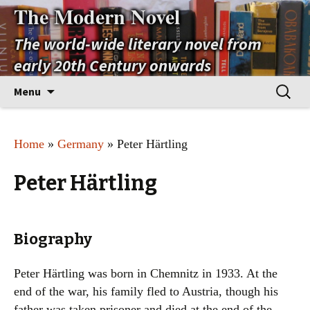
The Modern Novel
The world-wide literary novel from
early 20th Century onwards
Skip
Search
Menu
to
for:
content
Home
»
Germany
» Peter Härtling
Peter Härtling
Biography
Peter Härtling was born in Chemnitz in 1933. At the
end of the war, his family fled to Austria, though his
father was taken prisoner and died at the end of the