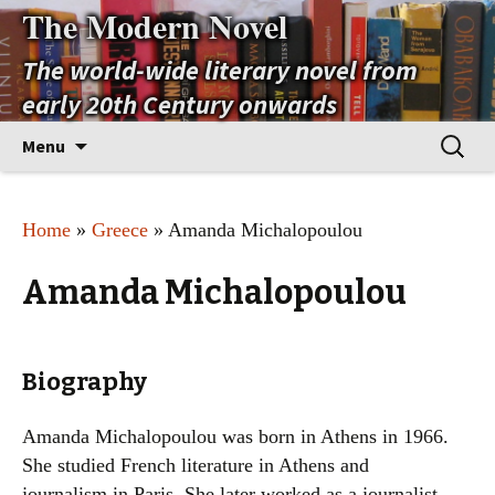
The Modern Novel
The world-wide literary novel from
early 20th Century onwards
Skip
Search
Menu
to
for:
content
Home
»
Greece
» Amanda Michalopoulou
Amanda Michalopoulou
Biography
Amanda Michalopoulou was born in Athens in 1966.
She studied French literature in Athens and
journalism in Paris. She later worked as a journalist.