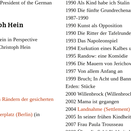
President of the German
1990 Als Kind habe ich Stalin
1990 Die fünfte Grundrechena
1987-1990
ph Hein
1990 Kunst als Opposition
1990 Die Ritter der Tafelrund
in in Perspective
1993 Das Napoleonspiel
Christoph Hein
1994 Exekution eines Kalbes 
1995 Randow: eine Komödie
1996 Die Mauern von Jerichow
1997 Von allem Anfang an
1999 Bruch; In Acht und Bann
Erden: Stücke
2000 Willenbrock (Willenbroc
n Rändern der gesicherten
2002 Mama ist gegangen
2004
Landnahme (Settlement)
rplatz (Berlin)
(in
2005 In seiner frühen Kindheit
2007 Frau Paula Trousseau