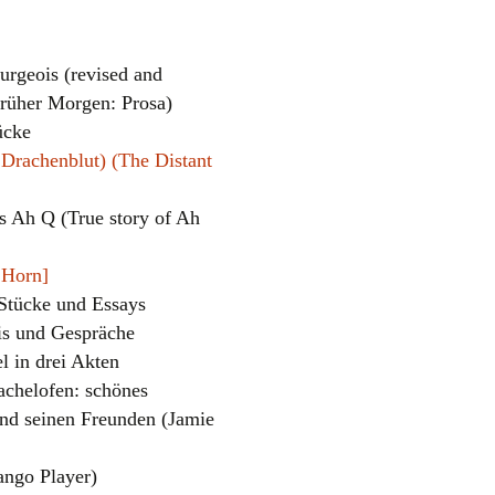
rgeois (revised and
früher Morgen: Prosa)
ücke
Drachenblut) (The Distant
s Ah Q (True story of Ah
el
 Horn]
 Stücke und Essays
ais und Gespräche
 in drei Akten
chelofen: schönes
nd seinen Freunden (Jamie
ango Player)