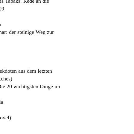
es Tabaks. Rede an die
09
n
r: der steinige Weg zur
ekdoten aus dem letzten
tches)
Die 20 wichtigsten Dinge im
ia
ovel)