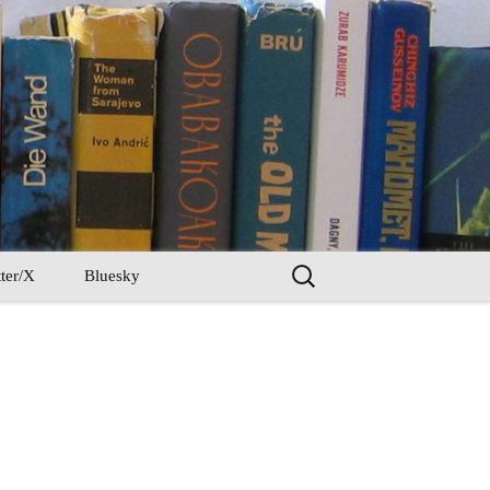
Search
ter/X
Bluesky
for: