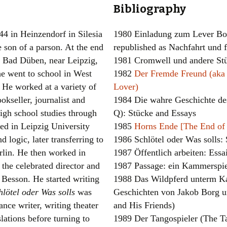
Bibliography
Women writers
4 in Heinzendorf in Silesia
1980 Einladung zum Lever Bou
Alphabetical Order
 son of a parson. At the end
republished as Nachfahrt und 
o Bad Düben, near Leipzig,
1981 Cromwell und andere St
Chronological Order
e went to school in West
1982
Der Fremde Freund (aka 
I haven’t read a book
. He worked at a variety of
Lover)
ookseller, journalist and
1984 Die wahre Geschichte de
The Death of the Nov
high school studies through
Q): Stücke and Essays
led in Leipzig University
1985
Horns Ende [The End of
 logic, later transferring to
1986 Schlötel oder Was solls:
rlin. He then worked in
1987 Öffentlich arbeiten: Ess
 the celebrated director and
1987 Passage: ein Kammerspiel
 Besson. He started writing
1988 Das Wildpferd unterm Ka
hlötel oder Was solls
was
Geschichten von Jakob Borg u
nce writer, writing theater
and His Friends)
lations before turning to
1989 Der Tangospieler (The T