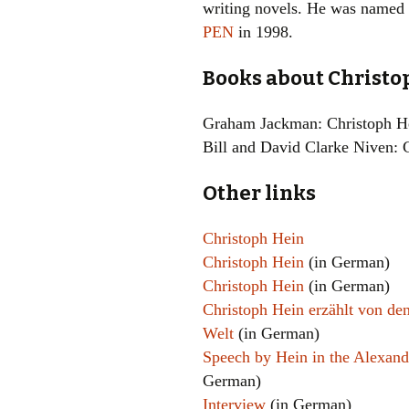
writing novels. He was named 
PEN
in 1998.
Books about Christo
Graham Jackman: Christoph He
Bill and David Clarke Niven: 
Other links
Christoph Hein
Christoph Hein
(in German)
Christoph Hein
(in German)
Christoph Hein erzählt von de
Welt
(in German)
Speech by Hein in the Alexande
German)
Interview
(in German)