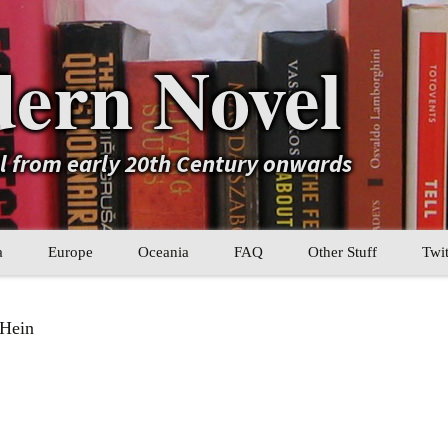
ern Novel
el from early 20th Century onwards
a
Europe
Oceania
FAQ
Other Stuff
Twit
b
Eastern Europe
My Book Lists
 Hein
tral Asia
Western Europe
Their book lists
er Asia
Literary Movements
Statistics